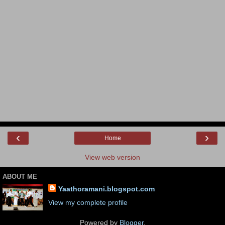
‹
›
Home
View web version
ABOUT ME
Yaathoramani.blogspot.com
View my complete profile
Powered by
Blogger
.