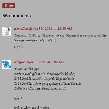
Share
56 comments:
பால கணேஷ்
April 6, 2012 at 12:35 AM
அனுபவம் பேசியது அருமை. (இந்த அனுபவம் உங்களுக்கு மட்டும்
சொந்தமானதல்ல. ஹி... ஹி...)
Reply
ஸாதிகா
April 6, 2012 at 1:06 AM
எல்லா பெண்களும்
தான் கலைத்துப் போட்ட சேலைகளில் இருந்து
தேர்ந்தெடுப்பதைவிட அருகில் இருப்பவர்கள்
தேர்ந்தெடுப்பதில் இருந்துஒன்றை எடுப்பதில்தான்
அதிகம் சந்தோஷம் கொள்கிறார்கள்//
நிஜம்!
நாம் எடுத்து வைத்திருந்த