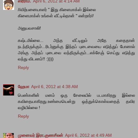
ஸ்ரீராம்.
April 6, 2012 at 4:14 AM
//விற்பனையாளர் " இது கிளைமாக்ஸ் இல்லை
கிளைமாக்ஸ் உங்கள் வீட்டில்தான் " என்றார்//
அனுபவசாலி!
கஷ்டமில்லை... அந்த வீட்டிலும் அதே கதைதான்
நடந்திருக்கும்...ரிடர்னுக்கு இந்தப் புடைவையை எடுத்துப் போனால்
அங்கு அந்தப் புடைவை வந்திருக்கும்...எக்சேஞ் செய்து எடுத்து
வந்து விடலாம்!! :))))
Reply
ஹேமா
April 6, 2012 at 4:38 AM
பெண்களின் மனம் ஒரு சேலையில் படமாகிறது இல்லை
கவிதையாகிறது.உண்மையென்று ஒத்துக்கொள்வதைத் தவிர
வழியில்லை !
Reply
முனைவர் இரா.குணசீலன்
April 6, 2012 at 4:49 AM