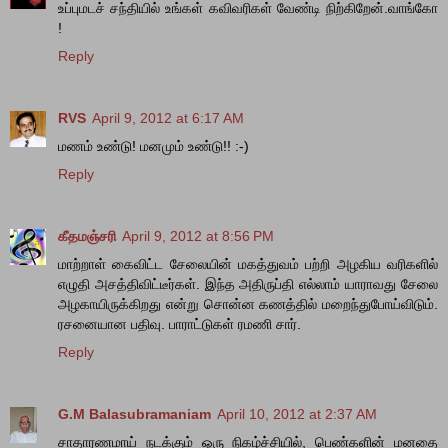
உப்புமடச் சந்தியில் உங்கள் கவிவரிகள் வேண்டி நிற்கிறேன்.வாங்கோ
!
Reply
RVS
April 9, 2012 at 6:17 AM
மணம் உண்டு! மனமும் உண்டு!! :-)
Reply
கீதமஞ்சரி
April 9, 2012 at 8:56 PM
மாற்றாள் கைவிட்ட சேலையின் மகத்துவம் பற்றி அழகிய வரிகளில்
எழுதி அசத்திவிட்டீர்கள். இந்த அதிருப்தி எல்லாம் யாராவது சேலை
அழகாயிருக்கிறது என்று சொன்ன கணத்தில் மறைந்துபோய்விடும்.
ரசனையான பதிவு. பாராட்டுகள் ரமணி சார்.
Reply
G.M Balasubramaniam
April 10, 2012 at 2:37 AM
சாதாரணமாய் நடக்கும் ஒரு நிகழ்ச்சியில், பெண்களின் மனதை