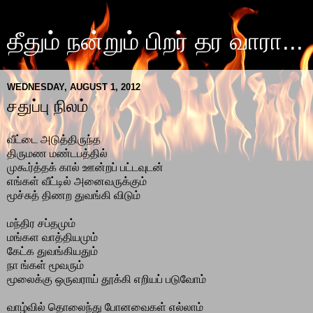
தீதும் நன்றும் பிறர் தர வாரா...
WEDNESDAY, AUGUST 1, 2012
சதுப்பு நிலம்
வீட்டை அடுத்திருந்த
திருமண மண்டபத்தில்
முகூர்த்தக் கால் ஊன்றப் பட்டவுடன்
எங்கள் வீட்டில் அனைவருக்கும்
மூச்சுத் திணற துவங்கி விடும்
மந்திர சப்தமும்
மங்கள வாத்தியமும்
கேட்க துவங்கியதும்
நா ங்கள் மூவரும்
மூலைக்கு ஒருவராய் தூக்கி எறியப் படுவோம்
வாழ்வில் தொலைந்து போனவைகள் எல்லாம்