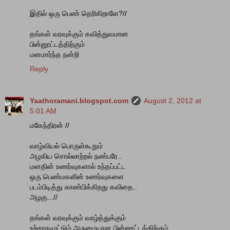
இதில் ஒரு பெண் தெரிகிறாளே?//
தங்கள் வரவுக்கும் கவித்துவமான
பின்னூட்டத்திற்கும்
மனமார்ந்த நன்றி
Reply
Yaathoramani.blogspot.com
August 2, 2012 at
5:01 AM
மகேந்திரன் //
வாழ்வியல் பொருள்கூறும்
அழகிய சொல்லாற்றல் நண்பரே..
மனதின் உணர்வுகளால் உந்தப்பட்ட
ஒரு பெண்மகளின் உணர்வுகளை
படம்பிடித்து காண்பிக்கிறது கவிதை..
அழகு...//
தங்கள் வரவுக்கும் வாழ்த்துக்கும்
உற்சாகமூட்டும் அருமையான பின்னூட்டத்திற்கும்