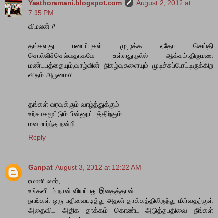
Yaathoramani.blogspot.com
August 2, 2012 at
7:35 PM
விமலன் //
தங்களது படைப்புகள் முழுக்க ஏதோ செய்தி
சொல்லிச்செல்வதாகவே உள்ளது.நல்ல் ஆக்கம்.திருமண
மண்டபத்தையும்,வாழ்வின் நிகழ்வுகளையும் முடிச்சுப்போட்டிருக்கிற
விதம் அருமை//
தங்கள் வரவுக்கும் வாழ்த்துக்கும்
உற்சாகமூட்டும் பின்னூட்டத்திற்கும்
மனமார்ந்த நன்றி
Reply
Ganpat
August 3, 2012 at 12:22 AM
ரமணி ஸார்,
உங்களிடம் நான் வியப்பது இதைத்தான்.
நாங்கள் ஒரு பதிவைபடித்து அதன் தாக்கத்திலிருந்து மீள்வதற்குள்
அதைவிட அதிக தாக்கம் கொண்ட அடுத்தபதிவை நீங்கள்